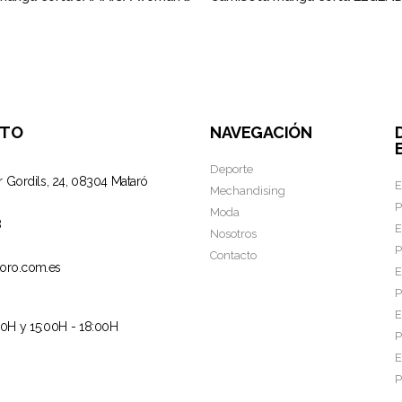
CTO
NAVEGACIÓN
Deporte
r Gordils, 24, 08304 Mataró
E
Mechandising
P
Moda
8
E
Nosotros
P
Contacto
oro.com.es
E
P
E
00H y 15:00H - 18:00H
P
E
P