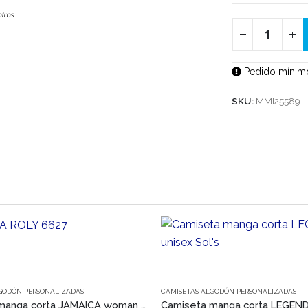
tros.
Pedido mínimo
SKU:
MMI25589
Este producto tiene múltiples variantes. Las opciones se pueden elegir en la página de producto
GODÓN PERSONALIZADAS
CAMISETAS ALGODÓN PERSONALIZADAS
Camiseta manga corta JAMAICA woman Roly