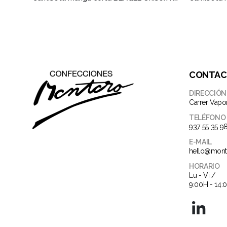
CONTA
DIRECCIÓN
Carrer Vapo
TELÉFONO
937 55 35 9
E-MAIL
hello@mont
HORARIO
Lu - Vi /
9:00H - 14: