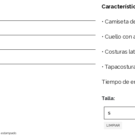
Característi
• Camiseta d
• Cuello con
• Costuras lat
• Tapacostura
Tiempo de en
Talla
LIMPIAR
o estampado.