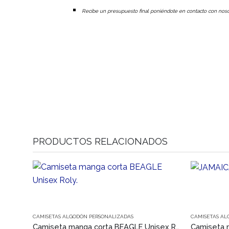
Recibe un presupuesto final poniéndote en contacto con noso
PRODUCTOS RELACIONADOS
Este producto tiene múltiples variantes. Las opciones se pueden elegir en la página de producto
Este producto tiene múltiples variantes. Las opciones se pueden elegir en la página de producto
CAMISETAS ALGODÓN PERSONALIZADAS
CAMISETAS AL
Camiseta manga corta BEAGLE Unisex Roly.