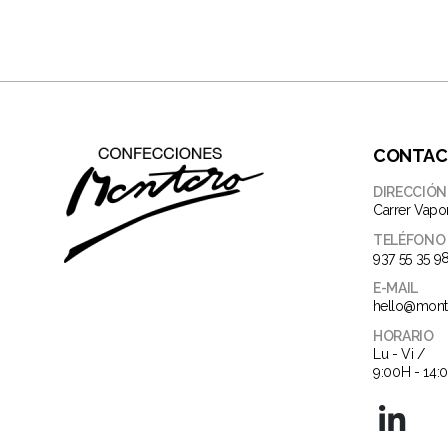
CONTA
DIRECCIÓN
Carrer Vapo
TELÉFONO
937 55 35 9
E-MAIL
hello@mont
HORARIO
Lu - Vi /
9:00H - 14: