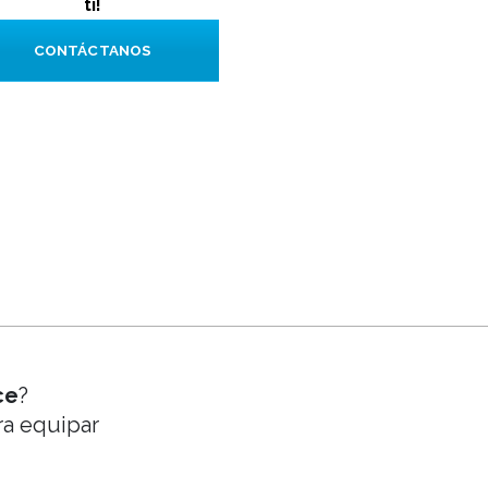
ti!
CONTÁCTANOS
ce
?
ra equipar