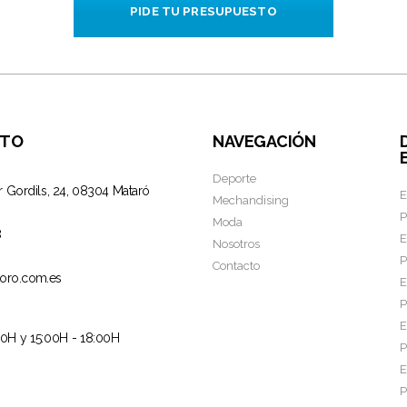
PIDE TU PRESUPUESTO
CTO
NAVEGACIÓN
Deporte
r Gordils, 24, 08304 Mataró
E
Mechandising
P
Moda
8
E
Nosotros
P
Contacto
oro.com.es
E
P
E
00H y 15:00H - 18:00H
P
E
P