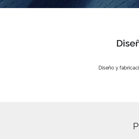
Dise
Diseño y fabricac
P