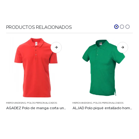
PRODUCTOS RELACIONADOS
Este producto tiene múltiples variantes. Las opciones se pueden elegir en la página de producto
Este producto tiene múltiples variantes. Las opciones se pueden elegir en la página de producto
MERCHANDISING
,
POLOS PERSONALIZADOS
CAMISETAS
,
MERCHANDISING
AGADEZ Polo de manga corta unisex
ALJAD Polo piqué entallado hombre
ANAND Camiseta BIO Kids