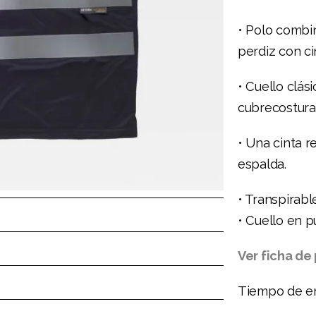
• Polo combi
perdiz con ci
• Cuello clás
cubrecosturas
• Una cinta 
espalda.
• Transpirabl
• Cuello en p
Ver ficha de
Tiempo de en