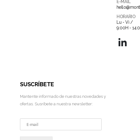
E-MAIL
hello@mont
HORARIO
Lu - Vi /
9:00H - 14:
SUSCRÍBETE
Mantente informado de nuestras novedades y
ofertas. Susríbete a nuestra newsletter:
E
m
a
i