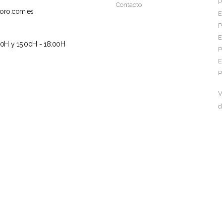
P
Contacto
oro.com.es
E
P
E
00H y 15:00H - 18:00H
P
E
P
V
d