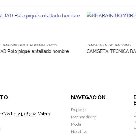
Este producto tiene múltiples variantes. Las opciones se pueden elegir en la página de producto
NG
,
POLOS PERSONALIZADOS
CAMISETAS
,
MERCHANDISING
o piqué entallado hombre
CTO
NAVEGACIÓN
Deporte
r Gordils, 24, 08304 Mataró
E
Mechandising
P
Moda
8
E
Nosotros