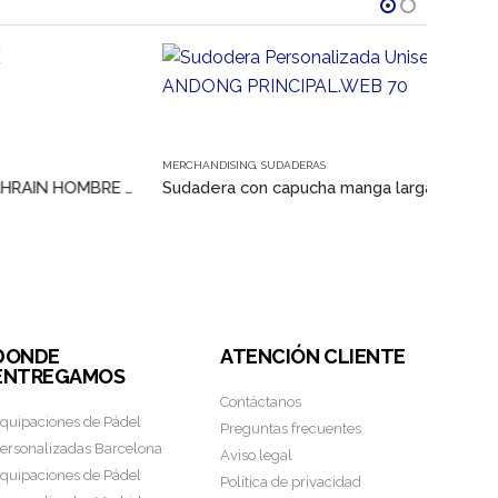
Este producto tiene múltiples variantes. Las opciones se pueden elegir en la página de producto
Este producto tiene múltiples variantes. Las opciones se pued
MERCHANDISING
,
SUDADERAS
MERCHA
CAMISETA TÉCNICA BAHRAIN HOMBRE ROLY
Sudadera con capucha manga larga unisex SNAKE SOL’S
AGADE
DONDE
ATENCIÓN CLIENTE
ENTREGAMOS
Contáctanos
quipaciones de Pádel
Preguntas frecuentes
ersonalizadas Barcelona
Aviso legal
quipaciones de Pádel
Política de privacidad