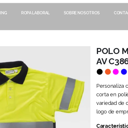
ING
ROPA LABORAL
SOBRE NOSOTROS
CONTA
POLO M
AV C38
Personaliza 
corta en poli
variedad de 
logo de empr
Característi