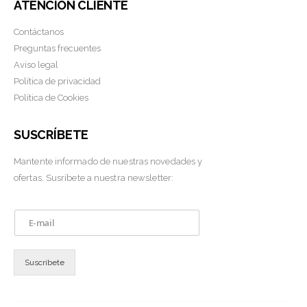
ATENCIÓN CLIENTE
Contáctanos
Preguntas frecuentes
Aviso legal
Política de privacidad
Política de Cookies
SUSCRÍBETE
Mantente informado de nuestras novedades y
ofertas. Susríbete a nuestra newsletter:
E
m
a
i
Suscríbete
l
*