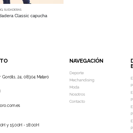
NG
,
SUDADERAS
adera Classic capucha
CTO
NAVEGACIÓN
Deporte
r Gordils, 24, 08304 Mataró
E
Mechandising
P
Moda
8
E
Nosotros
P
Contacto
oro.com.es
E
P
E
00H y 15:00H - 18:00H
P