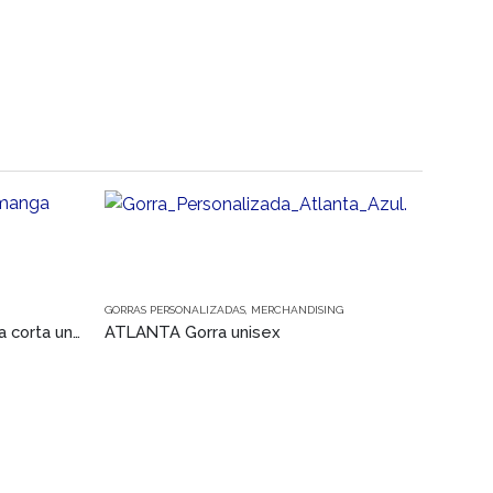
Este producto tiene múltiples variantes. Las opciones se pueden elegir en la página de producto
GORRAS PERSONALIZADAS
,
MERCHANDISING
ASLI ORGANIC Camiseta manga corta unisex
ATLANTA Gorra unisex