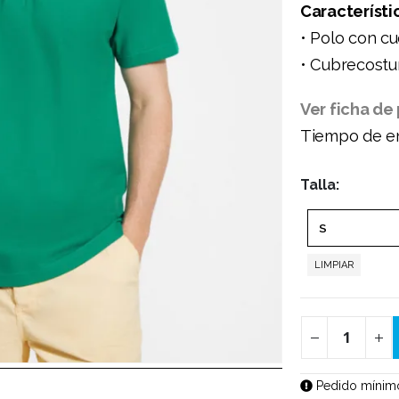
Característi
• Polo con c
• Cubrecostu
Ver ficha de
Tiempo de en
Talla
LIMPIAR
Pedido mínimo