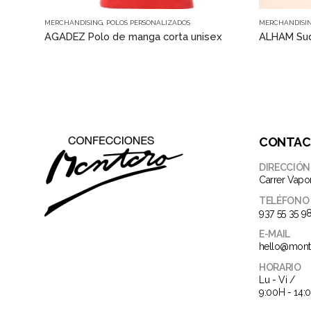
Este producto tiene múltiples variantes. Las opciones se pueden elegir en la página de producto
Este producto tiene múltiples variantes. Las opciones se pueden elegir en la página de producto
MERCHANDISING
,
POLOS PERSONALIZADOS
MERCHANDISI
AGADEZ Polo de manga corta unisex
ALHAM Sud
CONTA
DIRECCIÓN
Carrer Vapo
TELÉFONO
937 55 35 9
E-MAIL
hello@mont
HORARIO
Lu - Vi /
9:00H - 14: