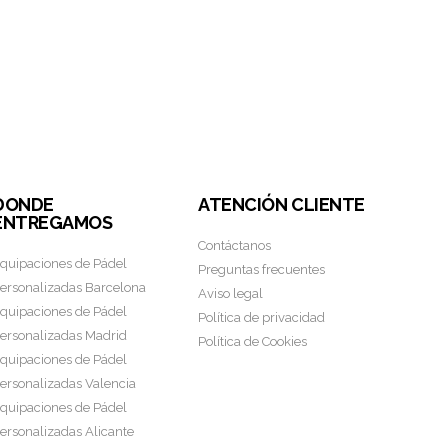
Este producto tiene múltiples variantes. Las opciones se pued
MERCHA
DONDE
ATENCIÓN CLIENTE
ENTREGAMOS
Contáctanos
quipaciones de Pádel
Preguntas frecuentes
ersonalizadas Barcelona
Aviso legal
quipaciones de Pádel
Política de privacidad
ersonalizadas Madrid
Política de Cookies
quipaciones de Pádel
ersonalizadas Valencia
quipaciones de Pádel
ersonalizadas Alicante