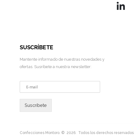
SUSCRÍBETE
Mantente informado de nuestras novedades y
ofertas. Susríbete a nuestra newsletter:
E
m
a
i
Suscríbete
l
*
Confecciones Montoro. © 2026. Todos los derechos reservados