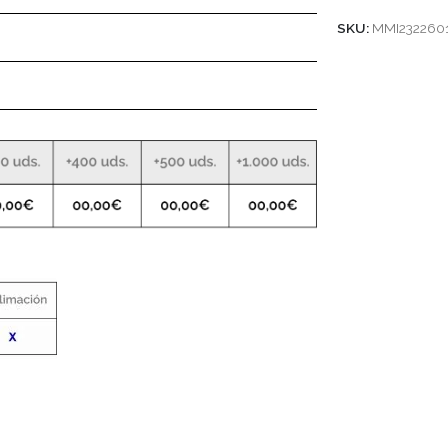
SKU:
MMI232260