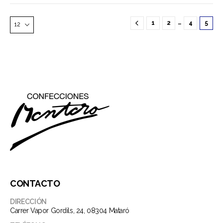
múltiples
variantes.
…
1
2
4
5
Las
opciones
se
pueden
elegir
en
la
página
de
producto
CONTACTO
DIRECCIÓN
Carrer Vapor Gordils, 24, 08304 Mataró