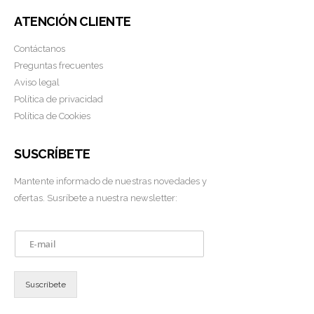
ATENCIÓN CLIENTE
Contáctanos
Preguntas frecuentes
Aviso legal
Política de privacidad
Política de Cookies
SUSCRÍBETE
Mantente informado de nuestras novedades y
ofertas. Susríbete a nuestra newsletter:
E
m
a
i
Suscríbete
l
*