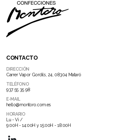
la
la
página
página
de
de
producto
producto
CONTACTO
DIRECCIÓN
Carrer Vapor Gordils, 24, 08304 Mataró
TELÉFONO
937 55 35 98
E-MAIL
hello@montoro.com.es
HORARIO
Lu - Vi /
9:00H - 14:00H y 15:00H - 18:00H